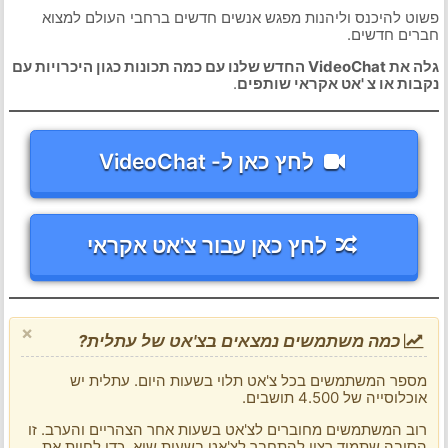
פשוט להיכנס וליהנות מפגש אנשים חדשים ברחבי העולם למצוא
חברים חדשים.
גלה את VideoChat החדש שלנו עם כמה תכונות כגון היכרויות עם
נקבות או צ 'אט אקראי שותפים
.
לחץ כאן ל- VideoChat
לחץ כאן עבור צ'אט אקראי
×
כמה משתמשים נמצאים בצ'אט של עתלית?
מספר המשתמשים בכל צ'אט תלוי בשעות היום. עתלית יש
אוכלוסייה של 4.500 תושבים.
רוב המשתמשים מחוברים לצ'אט בשעות אחר הצהריים והערב. זו
הסיבה שתמיד רצוי להתחבר לצ'אט בשעות שיא, כדי לחוות את