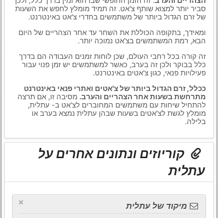
הצהריים והערב
. זה הזמן החופשי שבו הוא זמין בדרך כלל, ולכן
סביר יותר למצוא שותף צ'אט. זה תמיד מומלץ לחפש את השעות
של זרם הגדול ביותר של משתמשים בחדרי צ'אט באינטרנט.
ומאידך, בתקופה הכוללת את השחר עד אחר הצהריים של היום
הבא, רמת המשתמשים בצ'אט נמוכה יותר.
זה קורה בכל רחבי העולם, שכן לוחות זמנים העבודה הם בדרך
כלל בבוקר ולכן זה בערב, כאשר למשתמשים יש זמן פנוי עבור
פעילויות פנאי, כגון צ'אטים באינטרנט.
ככלל, זרם הגדול ביותר של צ'אטים ואתרי פנאי באינטרנט
מתרחשת בשעות אחר הצהריים והערב.
מסיבה זו, אם תרצה
להתחיל שיחות עם משתמשים המחוברים לצ'אט ב- עתלית,
מומלץ לגשת לצ'אטים בשעות שבהן עתלית נמצא בערב או
בלילה.
קוריוזים ונתונים אחרים על
עתלית
×
מיקוד של עתלית