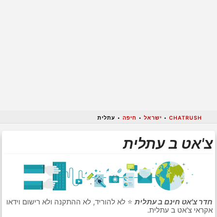
CHATRUSH
•
ישראל
•
חיפה
•
עתלית
צ'אט ב עתלית
חדר צ'אט חינם ב עתלית
⭐ לא להוריד, לא ההתקנה ולא רישום וידאו
אקראי צ'אט ב עתלית.