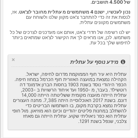
של 4.500 תושבים.
נכון לעכשיו, ישנם 4 משתמשים מ עתלית מחובר לצ'אט.
אז,
לנסות את זה כדי להתחבר צ'אט מקוון שלנו ולשוחח עם
משתמשים מקוונים עתלית.
יש לנו רשימה של חדרי צ'אט, אותם אנו מעדכנים לצרכים של כל
משתמש. לכן, אנו מראים לך את הקישור לצ'אט שמתאים ביותר
לחיפוש שלך בכל עת.
×
מידע נוסף על עתלית
עתלית היא עיר חוף הממוקמת מדרום לחיפה, ישראל.
הקהילה נמצאת במועצה האזורית חוף הכרמל במחוז חיפה.
הכפר היהודי נוסד בשנת 1903 בחסות הברון אדמונד דה
רוטשילד. בעבר, מ -1950 ועד איחוד הרשויות ב -2003,
עתלית הייתה מועצה מקומית ששליטתה הייתה 14,000
דונם. בשנת 2017 האוכלוסייה היתה 7,385. מחנה העצורים
עתלית נמצא בקרבת מקום, בו השתמשו הבריטים כדי
להשתלב במחנות פליטים יהודיים וכיום הוא מוזיאון. מול חופי
עתלית הוא כפר ניאוליתי שקוע. עתלית הייתה גם מאחז
צלבני, שנפל בשנת 1291.