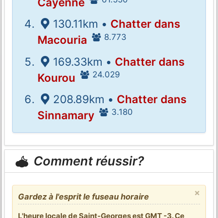
Cayenne
130.11km •
Chatter dans
8.773
Macouria
169.33km •
Chatter dans
24.029
Kourou
208.89km •
Chatter dans
3.180
Sinnamary
Comment réussir?
×
Gardez à l'esprit le fuseau horaire
L'heure locale de Saint-Georges est GMT -3. Ce