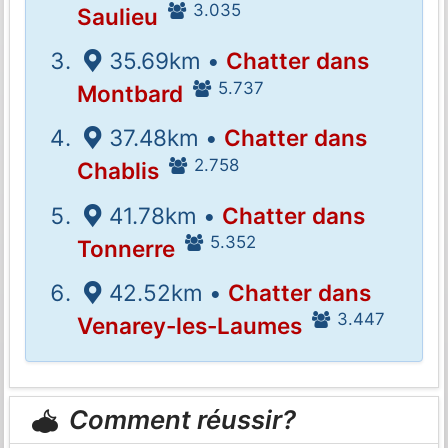
3.035
Saulieu
35.69km •
Chatter dans
5.737
Montbard
37.48km •
Chatter dans
2.758
Chablis
41.78km •
Chatter dans
5.352
Tonnerre
42.52km •
Chatter dans
3.447
Venarey-les-Laumes
Comment réussir?