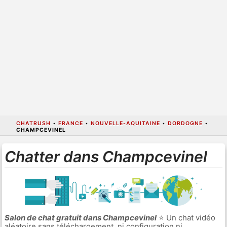
CHATRUSH
•
FRANCE
•
NOUVELLE-AQUITAINE
•
DORDOGNE
•
CHAMPCEVINEL
Chatter dans Champcevinel
Salon de chat gratuit dans Champcevinel
⭐ Un chat vidéo
aléatoire sans téléchargement, ni configuration ni