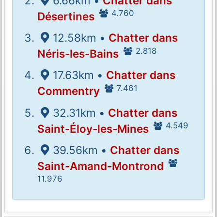
6.66km •
Chatter dans
4.760
Désertines
12.58km •
Chatter dans
2.818
Néris-les-Bains
17.63km •
Chatter dans
7.461
Commentry
32.31km •
Chatter dans
4.549
Saint-Éloy-les-Mines
39.56km •
Chatter dans
Saint-Amand-Montrond
11.976