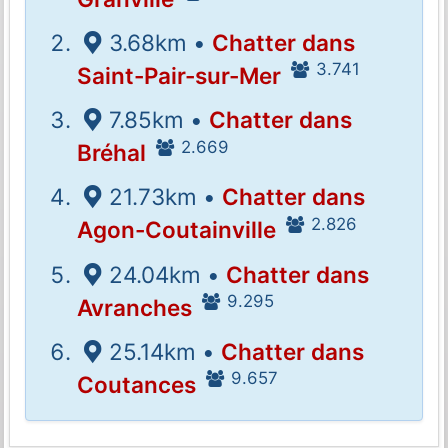
3.68km •
Chatter dans
3.741
Saint-Pair-sur-Mer
7.85km •
Chatter dans
2.669
Bréhal
21.73km •
Chatter dans
2.826
Agon-Coutainville
24.04km •
Chatter dans
9.295
Avranches
25.14km •
Chatter dans
9.657
Coutances