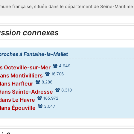
mune française, située dans le département de Seine-Maritime 
ussion connexes
 proches à Fontaine-la-Mallet
4.949
s Octeville-sur-Mer
16.706
ans Montivilliers
8.286
dans Harfleur
8.310
dans Sainte-Adresse
185.972
dans Le Havre
3.047
dans Épouville