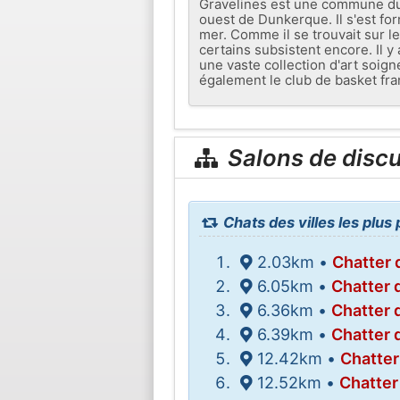
Gravelines est une commune du d
ouest de Dunkerque. Il s'est fo
mer. Comme il se trouvait sur le
certains subsistent encore. Il y 
une vaste collection d'art soign
également le club de basket fr
Salons de disc
Chats des villes les plus
2.03km •
Chatter 
6.05km •
Chatter 
6.36km •
Chatter 
6.39km •
Chatter 
12.42km •
Chatte
12.52km •
Chatter