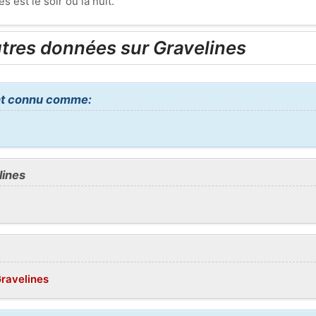
 est le soir ou la nuit.
utres données sur Gravelines
nt connu comme:
lines
Gravelines