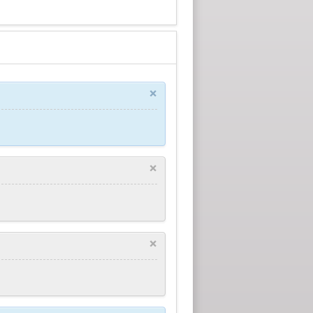
×
×
×