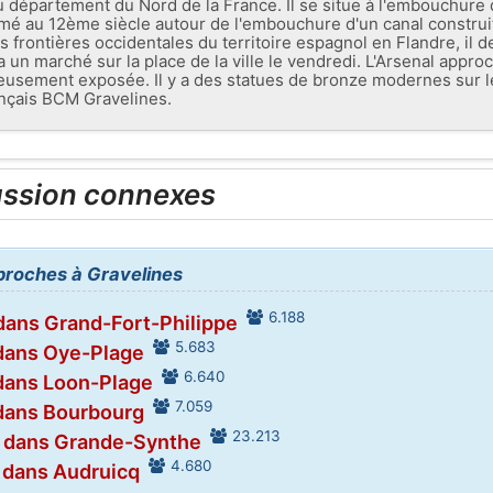
épartement du Nord de la France. Il se situe à l'embouchure d
rmé au 12ème siècle autour de l'embouchure d'un canal construit
s frontières occidentales du territoire espagnol en Flandre, il de
a un marché sur la place de la ville le vendredi. L'Arsenal approch
eusement exposée. Il y a des statues de bronze modernes sur le t
ançais BCM Gravelines.
ussion connexes
 proches à Gravelines
6.188
dans Grand-Fort-Philippe
5.683
dans Oye-Plage
6.640
dans Loon-Plage
7.059
dans Bourbourg
23.213
r dans Grande-Synthe
4.680
 dans Audruicq