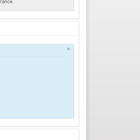
rance.
×