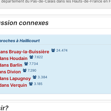
u département du Pas-de-Calais dans les Hauts-de-France en F
ussion connexes
proches à Haillicourt
24.474
dans Bruay-la-Buissière
7.622
dans Houdain
7.734
dans Barlin
7.290
ans Divion
3.384
dans Lapugnoy
3.185
dans Verquin
ir?