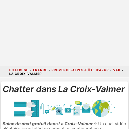
CHATRUSH
•
FRANCE
•
PROVENCE-ALPES-CÔTE D'AZUR
•
VAR
•
LA CROIX-VALMER
Chatter dans La Croix-Valmer
Salon de chat gratuit dans La Croix-Valmer
⭐ Un chat vidéo
aléatoire sans téléchargement, ni configuration ni