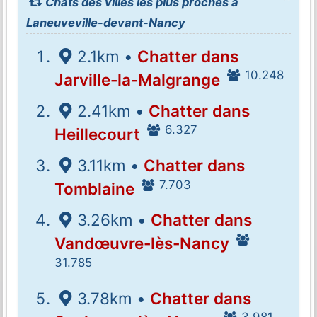
Chats des villes les plus proches à
Laneuveville-devant-Nancy
2.1km •
Chatter dans
10.248
Jarville-la-Malgrange
2.41km •
Chatter dans
6.327
Heillecourt
3.11km •
Chatter dans
7.703
Tomblaine
3.26km •
Chatter dans
Vandœuvre-lès-Nancy
31.785
3.78km •
Chatter dans