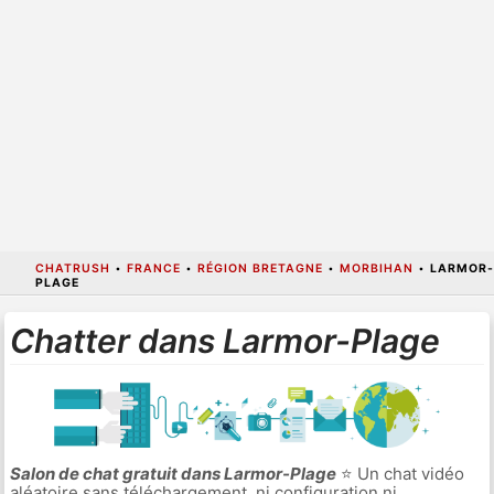
CHATRUSH
•
FRANCE
•
RÉGION BRETAGNE
•
MORBIHAN
•
LARMOR-
PLAGE
Chatter dans Larmor-Plage
Salon de chat gratuit dans Larmor-Plage
⭐ Un chat vidéo
aléatoire sans téléchargement, ni configuration ni