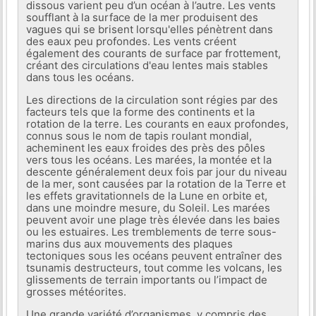
dissous varient peu d’un océan à l’autre. Les vents
soufflant à la surface de la mer produisent des
vagues qui se brisent lorsqu'elles pénètrent dans
des eaux peu profondes. Les vents créent
également des courants de surface par frottement,
créant des circulations d'eau lentes mais stables
dans tous les océans.
Les directions de la circulation sont régies par des
facteurs tels que la forme des continents et la
rotation de la terre. Les courants en eaux profondes,
connus sous le nom de tapis roulant mondial,
acheminent les eaux froides des près des pôles
vers tous les océans. Les marées, la montée et la
descente généralement deux fois par jour du niveau
de la mer, sont causées par la rotation de la Terre et
les effets gravitationnels de la Lune en orbite et,
dans une moindre mesure, du Soleil. Les marées
peuvent avoir une plage très élevée dans les baies
ou les estuaires. Les tremblements de terre sous-
marins dus aux mouvements des plaques
tectoniques sous les océans peuvent entraîner des
tsunamis destructeurs, tout comme les volcans, les
glissements de terrain importants ou l’impact de
grosses météorites.
Une grande variété d’organismes, y compris des