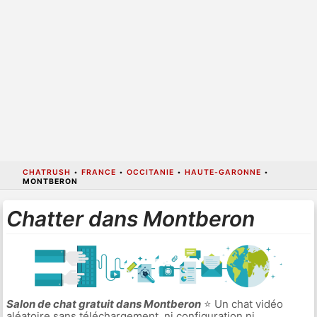
CHATRUSH
•
FRANCE
•
OCCITANIE
•
HAUTE-GARONNE
•
MONTBERON
Chatter dans Montberon
Salon de chat gratuit dans Montberon
⭐ Un chat vidéo
aléatoire sans téléchargement, ni configuration ni