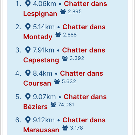
4.06km •
Chatter dans
2.895
Lespignan
5.14km •
Chatter dans
2.888
Montady
7.91km •
Chatter dans
3.392
Capestang
8.4km •
Chatter dans
5.632
Coursan
9.07km •
Chatter dans
74.081
Béziers
9.12km •
Chatter dans
3.178
Maraussan