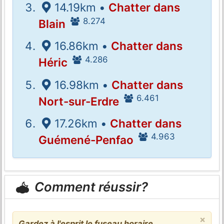
14.19km •
Chatter dans
8.274
Blain
16.86km •
Chatter dans
4.286
Héric
16.98km •
Chatter dans
6.461
Nort-sur-Erdre
17.26km •
Chatter dans
4.963
Guémené-Penfao
Comment réussir?
×
Gardez à l'esprit le fuseau horaire