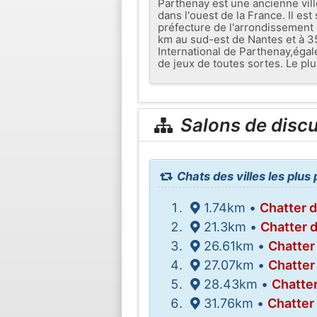
Parthenay est une ancienne vil
dans l'ouest de la France. Il es
préfecture de l'arrondissement d
km au sud-est de Nantes et à 35
International de Parthenay,égale
de jeux de toutes sortes. Le pl
Salons de disc
Chats des villes les plu
1.74km •
Chatter 
21.3km •
Chatter d
26.61km •
Chatter
27.07km •
Chatter
28.43km •
Chatter
31.76km •
Chatter