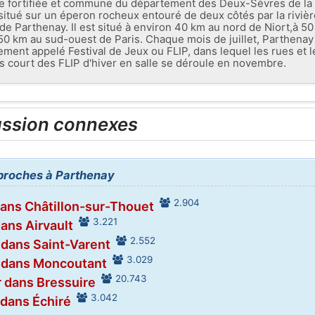
le fortifiée et commune du département des Deux-Sèvres de la 
t situé sur un éperon rocheux entouré de deux côtés par la riviè
e Parthenay. Il est situé à environ 40 km au nord de Niort,à 50 
0 km au sud-ouest de Paris. Chaque mois de juillet, Parthenay 
ment appelé Festival de Jeux ou FLIP, dans lequel les rues et le
us court des FLIP d'hiver en salle se déroule en novembre.
ussion connexes
s proches à Parthenay
2.904
dans Châtillon-sur-Thouet
3.221
ans Airvault
2.552
 dans Saint-Varent
3.029
 dans Moncoutant
20.743
 dans Bressuire
3.042
 dans Échiré