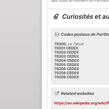
aux chats au moment où Parthenay 
Curiosités et a
Codes postaux de Parth
79200
,
Le Tallud
79201 CEDEX
79202 CEDEX
79203 CEDEX
79204 CEDEX
79205 CEDEX
79206 CEDEX
79208 CEDEX
79209 CEDEX
Related websites
https://en.wikipedia.org/wiki/