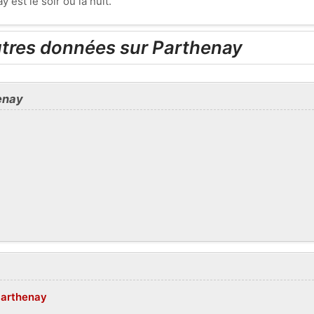
est le soir ou la nuit.
utres données sur Parthenay
enay
Parthenay