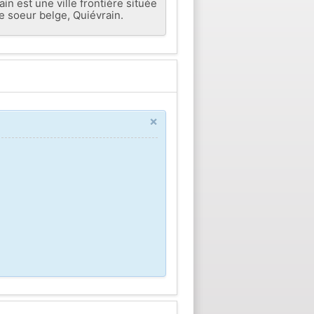
 est une ville frontière située
e soeur belge, Quiévrain.
×