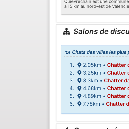
Quiévrechain est une commune d
à 15 km au nord-est de Valencie
Salons de disc
Chats des villes les plu
2.05km •
Chatter 
3.25km •
Chatter 
3.3km •
Chatter d
4.68km •
Chatter 
4.89km •
Chatter 
7.78km •
Chatter 