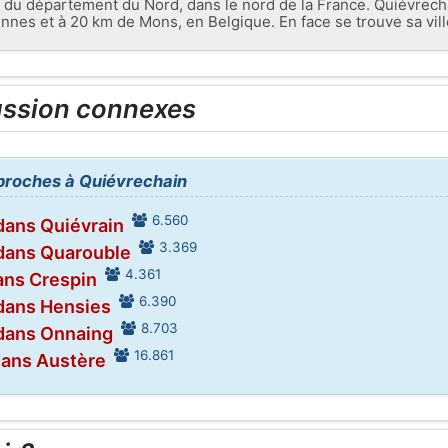
u département du Nord, dans le nord de la France. Quiévrechain
nnes et à 20 km de Mons, en Belgique. En face se trouve sa vill
ussion connexes
s proches à Quiévrechain
6.560
dans Quiévrain
3.369
dans Quarouble
4.361
ans Crespin
6.390
dans Hensies
8.703
dans Onnaing
16.861
dans Austère