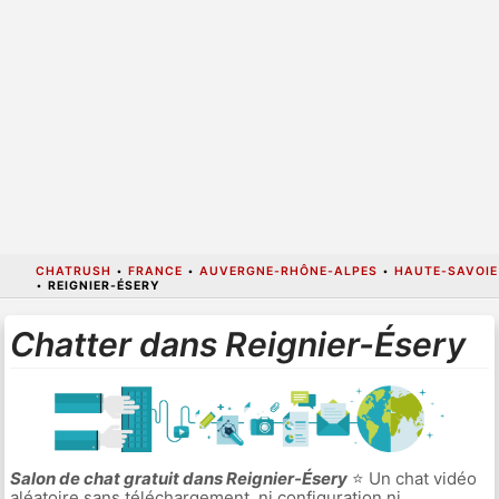
CHATRUSH
•
FRANCE
•
AUVERGNE-RHÔNE-ALPES
•
HAUTE-SAVOIE
•
REIGNIER-ÉSERY
Chatter dans Reignier-Ésery
Salon de chat gratuit dans Reignier-Ésery
⭐ Un chat vidéo
aléatoire sans téléchargement, ni configuration ni