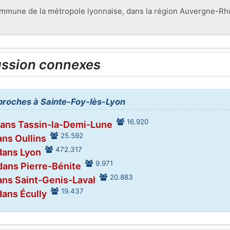
mmune de la métropole lyonnaise, dans la région Auvergne-Rhôn
ussion connexes
s proches à Sainte-Foy-lès-Lyon
16.920
dans Tassin-la-Demi-Lune
25.592
ans Oullins
472.317
dans Lyon
9.971
dans Pierre-Bénite
20.883
ans Saint-Genis-Laval
19.437
dans Écully