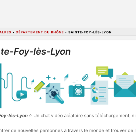
ALPES
•
DÉPARTEMENT DU RHÔNE
•
SAINTE-FOY-LÈS-LYON
nte-Foy-lès-Lyon
-Foy-lès-Lyon
⭐ Un chat vidéo aléatoire sans téléchargement, ni
ncontrer de nouvelles personnes à travers le monde et trouver de