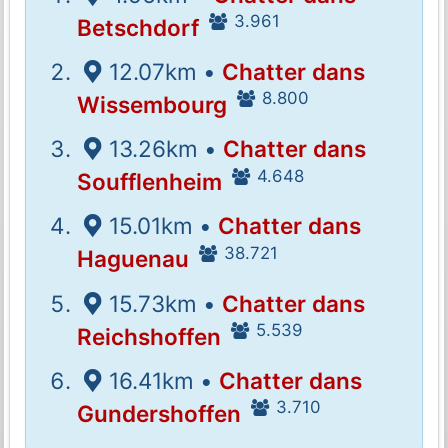
3.961
Betschdorf
12.07km •
Chatter dans
8.800
Wissembourg
13.26km •
Chatter dans
4.648
Soufflenheim
15.01km •
Chatter dans
38.721
Haguenau
15.73km •
Chatter dans
5.539
Reichshoffen
16.41km •
Chatter dans
3.710
Gundershoffen