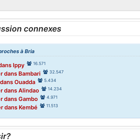
ussion connexes
 proches à Bria
16.571
dans Ippy
32.547
r dans Bambari
5.434
 dans Ouadda
14.234
r dans Alindao
4.971
er dans Gambo
11.513
er dans Kembé
ir?