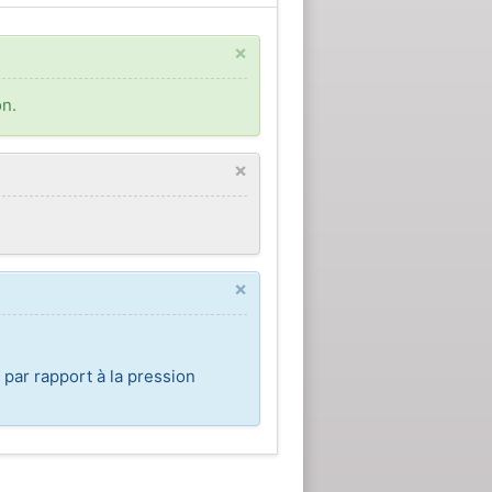
×
on.
×
×
 par rapport à la pression