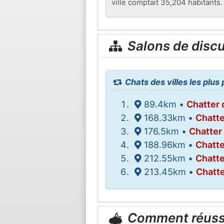
ville comptait 35,204 habitants.
Salons de disc
Chats des villes les plus
89.4km •
Chatter 
168.33km •
Chatte
176.5km •
Chatter
188.96km •
Chatte
212.55km •
Chatt
213.45km •
Chatt
Comment réuss