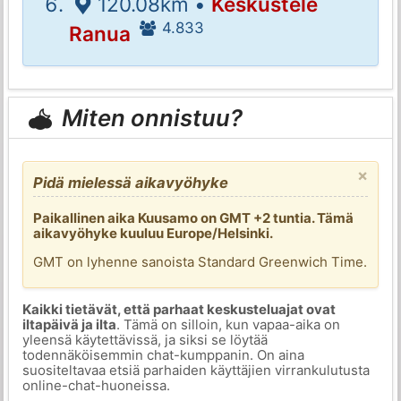
120.08km •
Keskustele
4.833
Ranua
Miten onnistuu?
×
Pidä mielessä aikavyöhyke
Paikallinen aika Kuusamo on GMT +2 tuntia. Tämä
aikavyöhyke kuuluu Europe/Helsinki.
GMT on lyhenne sanoista Standard Greenwich Time.
Kaikki tietävät, että parhaat keskusteluajat ovat
iltapäivä ja ilta
. Tämä on silloin, kun vapaa-aika on
yleensä käytettävissä, ja siksi se löytää
todennäköisemmin chat-kumppanin. On aina
suositeltavaa etsiä parhaiden käyttäjien virrankulutusta
online-chat-huoneissa.