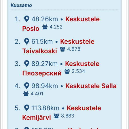
Kuusamo
48.26km •
Keskustele
4.252
Posio
61.5km •
Keskustele
4.678
Taivalkoski
89.27km •
Keskustele
2.534
Пяозерский
98.94km •
Keskustele Salla
4.401
113.88km •
Keskustele
8.883
Kemijärvi