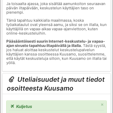
Ja toisaalta ajassa, joka sisältää aamunkoiton seuraavan
päivän iltapäivään, keskustelun käyttäjien taso on
pienempi.
Tämä tapahtuu kaikkialla maailmassa, koska
työaikataulut ovat yleensä aamu, ja siksi se on illalla, kun
käyttäjillä on vapaa-aikaa vapaa-ajanviettoon, kuten
online-keskusteluihin.
Pääsääntöisesti suurin Internet-keskustelu- ja vapaa-
ajan sivusto tapahtuu iltapäivällä ja illalla.
Tästä syystä,
jos haluat aloittaa keskustelut keskustelupalvelun
käyttäjien kanssa osoitteessa Kuusamo, suosittelemme,
että käytät keskusteluja silloin, kun Kuusamo on illalla tai
yöllä.
Uteliaisuudet ja muut tiedot
osoitteesta Kuusamo
×
Kuljetus