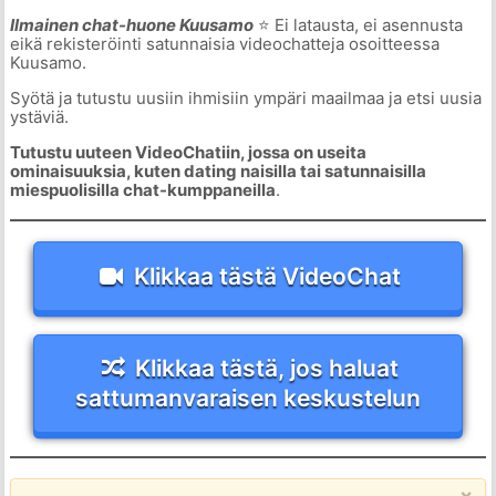
Ilmainen chat-huone Kuusamo
⭐ Ei latausta, ei asennusta
eikä rekisteröinti satunnaisia videochatteja osoitteessa
Kuusamo.
Syötä ja tutustu uusiin ihmisiin ympäri maailmaa ja etsi uusia
ystäviä.
Tutustu uuteen VideoChatiin, jossa on useita
ominaisuuksia, kuten dating naisilla tai satunnaisilla
miespuolisilla chat-kumppaneilla
.
Klikkaa tästä VideoChat
Klikkaa tästä, jos haluat
sattumanvaraisen keskustelun
×