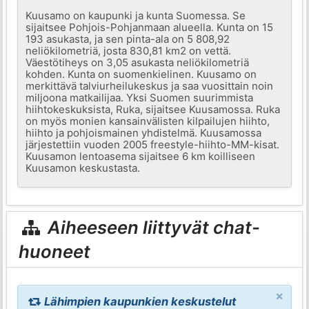
Kuusamo on kaupunki ja kunta Suomessa. Se
sijaitsee Pohjois-Pohjanmaan alueella. Kunta on 15
193 asukasta, ja sen pinta-ala on 5 808,92
neliökilometriä, josta 830,81 km2 on vettä.
Väestötiheys on 3,05 asukasta neliökilometriä
kohden. Kunta on suomenkielinen. Kuusamo on
merkittävä talviurheilukeskus ja saa vuosittain noin
miljoona matkailijaa. Yksi Suomen suurimmista
hiihtokeskuksista, Ruka, sijaitsee Kuusamossa. Ruka
on myös monien kansainvälisten kilpailujen hiihto,
hiihto ja pohjoismainen yhdistelmä. Kuusamossa
järjestettiin vuoden 2005 freestyle-hiihto-MM-kisat.
Kuusamon lentoasema sijaitsee 6 km koilliseen
Kuusamon keskustasta.
Aiheeseen liittyvät chat-
huoneet
×
Lähimpien kaupunkien keskustelut