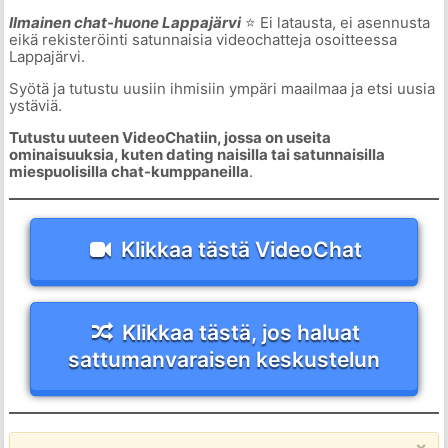
Ilmainen chat-huone Lappajärvi
⭐ Ei latausta, ei asennusta
eikä rekisteröinti satunnaisia videochatteja osoitteessa
Lappajärvi.
Syötä ja tutustu uusiin ihmisiin ympäri maailmaa ja etsi uusia
ystäviä.
Tutustu uuteen VideoChatiin, jossa on useita
ominaisuuksia, kuten dating naisilla tai satunnaisilla
miespuolisilla chat-kumppaneilla
.
Klikkaa tästä VideoChat
Klikkaa tästä, jos haluat
sattumanvaraisen keskustelun
×