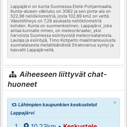
Lappajärvi on kunta Suomessa Etelä-Pohjanmaalla.
Kunta-alueen väkiluku on 3062 ja sen pinta-ala on
522,98 neliökilometriä, josta 102,89 km2 on vettä.
Väestötiheys on 7,28 asukasta neliökilometriä
kohden. Kunta on suomenkielinen. Lappajärvi, joka
antaa kunnalle nimen, on meteorikraater, yksi
harvoista Suomessa esiintyvistä meteorisatareista.
Laulaja ja esiintyjä, Timo Kotipelto maailmankuulusta
suomalaisesta metallibändistä Stratovarius syntyi ja
kasvatti Lappajärvellä.
Aiheeseen liittyvät chat-
huoneet
×
Lähimpien kaupunkien keskustelut
Lappajärvi
10.23km •
Keskustele