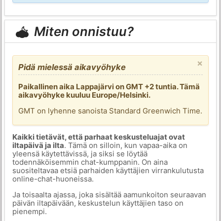
Miten onnistuu?
×
Pidä mielessä aikavyöhyke
Paikallinen aika Lappajärvi on GMT +2 tuntia. Tämä
aikavyöhyke kuuluu Europe/Helsinki.
GMT on lyhenne sanoista Standard Greenwich Time.
Kaikki tietävät, että parhaat keskusteluajat ovat
iltapäivä ja ilta
. Tämä on silloin, kun vapaa-aika on
yleensä käytettävissä, ja siksi se löytää
todennäköisemmin chat-kumppanin. On aina
suositeltavaa etsiä parhaiden käyttäjien virrankulutusta
online-chat-huoneissa.
Ja toisaalta ajassa, joka sisältää aamunkoiton seuraavan
päivän iltapäivään, keskustelun käyttäjien taso on
pienempi.