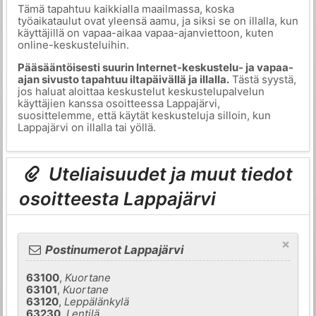
Tämä tapahtuu kaikkialla maailmassa, koska
työaikataulut ovat yleensä aamu, ja siksi se on illalla, kun
käyttäjillä on vapaa-aikaa vapaa-ajanviettoon, kuten
online-keskusteluihin.
Pääsääntöisesti suurin Internet-keskustelu- ja vapaa-
ajan sivusto tapahtuu iltapäivällä ja illalla.
Tästä syystä,
jos haluat aloittaa keskustelut keskustelupalvelun
käyttäjien kanssa osoitteessa Lappajärvi,
suosittelemme, että käytät keskusteluja silloin, kun
Lappajärvi on illalla tai yöllä.
Uteliaisuudet ja muut tiedot
osoitteesta Lappajärvi
×
Postinumerot Lappajärvi
63100
,
Kuortane
63101
,
Kuortane
63120
,
Leppälänkylä
63230
,
Lentilä