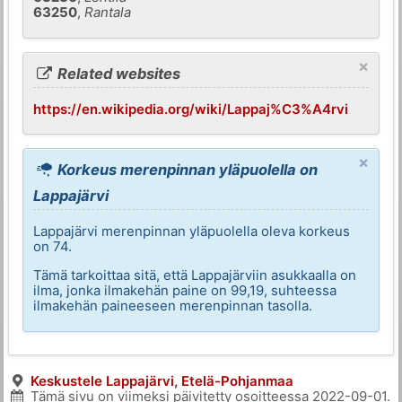
63250
,
Rantala
×
Related websites
https://en.wikipedia.org/wiki/Lappaj%C3%A4rvi
×
Korkeus merenpinnan yläpuolella on
Lappajärvi
Lappajärvi merenpinnan yläpuolella oleva korkeus
on 74.
Tämä tarkoittaa sitä, että Lappajärviin asukkaalla on
ilma, jonka ilmakehän paine on 99,19, suhteessa
ilmakehän paineeseen merenpinnan tasolla.
Keskustele Lappajärvi, Etelä-Pohjanmaa
Tämä sivu on viimeksi päivitetty osoitteessa
2022-09-01
.