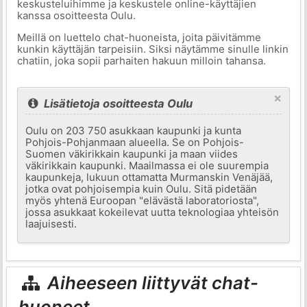
keskusteluihimme ja keskustele online-käyttäjien
kanssa osoitteesta Oulu.
Meillä on luettelo chat-huoneista, joita päivitämme
kunkin käyttäjän tarpeisiin. Siksi näytämme sinulle linkin
chatiin, joka sopii parhaiten hakuun milloin tahansa.
×
Lisätietoja osoitteesta Oulu
Oulu on 203 750 asukkaan kaupunki ja kunta
Pohjois-Pohjanmaan alueella. Se on Pohjois-
Suomen väkirikkain kaupunki ja maan viides
väkirikkain kaupunki. Maailmassa ei ole suurempia
kaupunkeja, lukuun ottamatta Murmanskin Venäjää,
jotka ovat pohjoisempia kuin Oulu. Sitä pidetään
myös yhtenä Euroopan "elävästä laboratoriosta",
jossa asukkaat kokeilevat uutta teknologiaa yhteisön
laajuisesti.
Aiheeseen liittyvät chat-
huoneet