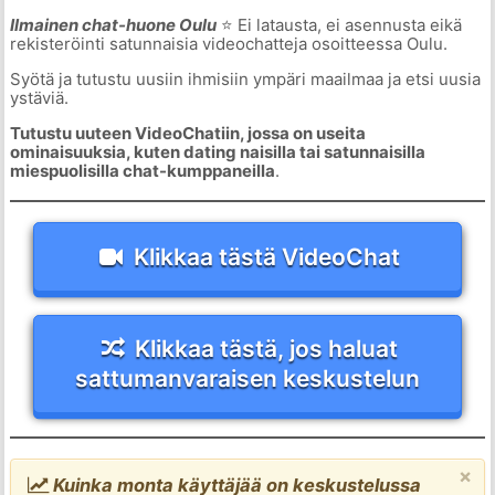
Ilmainen chat-huone Oulu
⭐ Ei latausta, ei asennusta eikä
rekisteröinti satunnaisia videochatteja osoitteessa Oulu.
Syötä ja tutustu uusiin ihmisiin ympäri maailmaa ja etsi uusia
ystäviä.
Tutustu uuteen VideoChatiin, jossa on useita
ominaisuuksia, kuten dating naisilla tai satunnaisilla
miespuolisilla chat-kumppaneilla
.
Klikkaa tästä VideoChat
Klikkaa tästä, jos haluat
sattumanvaraisen keskustelun
×
Kuinka monta käyttäjää on keskustelussa