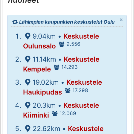
×
Lähimpien kaupunkien keskustelut Oulu
9.04km •
Keskustele
9.556
Oulunsalo
11.14km •
Keskustele
14.293
Kempele
19.02km •
Keskustele
17.298
Haukipudas
20.3km •
Keskustele
12.069
Kiiminki
22.62km •
Keskustele