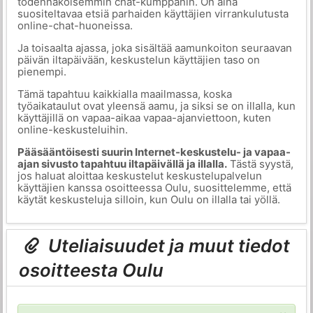
todennäköisemmin chat-kumppanin. On aina
suositeltavaa etsiä parhaiden käyttäjien virrankulutusta
online-chat-huoneissa.
Ja toisaalta ajassa, joka sisältää aamunkoiton seuraavan
päivän iltapäivään, keskustelun käyttäjien taso on
pienempi.
Tämä tapahtuu kaikkialla maailmassa, koska
työaikataulut ovat yleensä aamu, ja siksi se on illalla, kun
käyttäjillä on vapaa-aikaa vapaa-ajanviettoon, kuten
online-keskusteluihin.
Pääsääntöisesti suurin Internet-keskustelu- ja vapaa-
ajan sivusto tapahtuu iltapäivällä ja illalla.
Tästä syystä,
jos haluat aloittaa keskustelut keskustelupalvelun
käyttäjien kanssa osoitteessa Oulu, suosittelemme, että
käytät keskusteluja silloin, kun Oulu on illalla tai yöllä.
Uteliaisuudet ja muut tiedot
osoitteesta Oulu