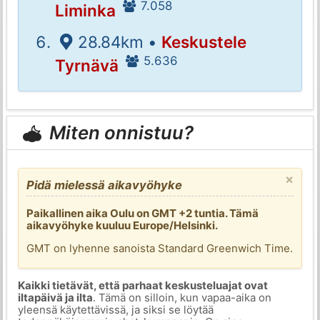
7.058
Liminka
28.84km •
Keskustele
5.636
Tyrnävä
Miten onnistuu?
×
Pidä mielessä aikavyöhyke
Paikallinen aika Oulu on GMT +2 tuntia. Tämä
aikavyöhyke kuuluu Europe/Helsinki.
GMT on lyhenne sanoista Standard Greenwich Time.
Kaikki tietävät, että parhaat keskusteluajat ovat
iltapäivä ja ilta
. Tämä on silloin, kun vapaa-aika on
yleensä käytettävissä, ja siksi se löytää