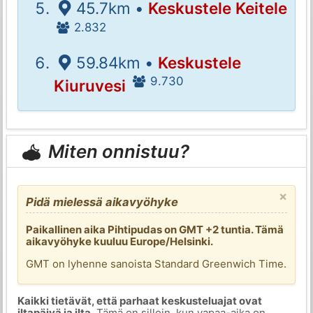
45.7km •
Keskustele Keitele
2.832
59.84km •
Keskustele
9.730
Kiuruvesi
Miten onnistuu?
×
Pidä mielessä aikavyöhyke
Paikallinen aika Pihtipudas on GMT +2 tuntia. Tämä
aikavyöhyke kuuluu Europe/Helsinki.
GMT on lyhenne sanoista Standard Greenwich Time.
Kaikki tietävät, että parhaat keskusteluajat ovat
iltapäivä ja ilta
. Tämä on silloin, kun vapaa-aika on