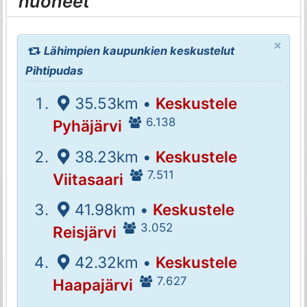
huoneet
×
Lähimpien kaupunkien keskustelut
Pihtipudas
35.53km •
Keskustele
6.138
Pyhäjärvi
38.23km •
Keskustele
7.511
Viitasaari
41.98km •
Keskustele
3.052
Reisjärvi
42.32km •
Keskustele
7.627
Haapajärvi