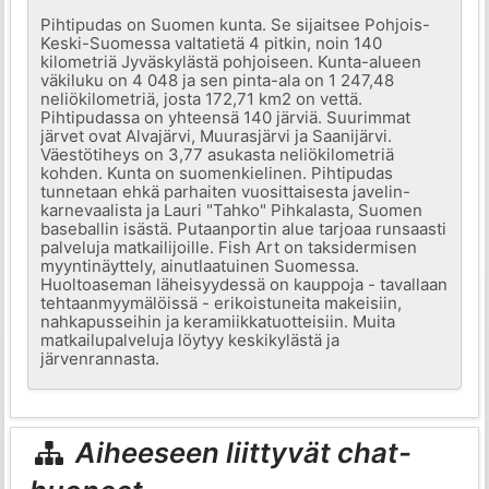
Pihtipudas on Suomen kunta. Se sijaitsee Pohjois-
Keski-Suomessa valtatietä 4 pitkin, noin 140
kilometriä Jyväskylästä pohjoiseen. Kunta-alueen
väkiluku on 4 048 ja sen pinta-ala on 1 247,48
neliökilometriä, josta 172,71 km2 on vettä.
Pihtipudassa on yhteensä 140 järviä. Suurimmat
järvet ovat Alvajärvi, Muurasjärvi ja Saanijärvi.
Väestötiheys on 3,77 asukasta neliökilometriä
kohden. Kunta on suomenkielinen. Pihtipudas
tunnetaan ehkä parhaiten vuosittaisesta javelin-
karnevaalista ja Lauri "Tahko" Pihkalasta, Suomen
baseballin isästä. Putaanportin alue tarjoaa runsaasti
palveluja matkailijoille. Fish Art on taksidermisen
myyntinäyttely, ainutlaatuinen Suomessa.
Huoltoaseman läheisyydessä on kauppoja - tavallaan
tehtaanmyymälöissä - erikoistuneita makeisiin,
nahkapusseihin ja keramiikkatuotteisiin. Muita
matkailupalveluja löytyy keskikylästä ja
järvenrannasta.
Aiheeseen liittyvät chat-