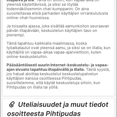
yleensä käytettävissä, ja siksi se löytää
todennäköisemmin chat-kumppanin. On aina
suositeltavaa etsiä parhaiden käyttäjien virrankulutusta
online-chat-huoneissa.
Ja toisaalta ajassa, joka sisältää aamunkoiton seuraavan
päivän iltapäivään, keskustelun käyttäjien taso on
pienempi.
Tämä tapahtuu kaikkialla maailmassa, koska
työaikataulut ovat yleensä aamu, ja siksi se on illalla, kun
käyttäjillä on vapaa-aikaa vapaa-ajanviettoon, kuten
online-keskusteluihin.
Pääsääntöisesti suurin Internet-keskustelu- ja vapaa-
ajan sivusto tapahtuu iltapäivällä ja illalla.
Tästä syystä,
jos haluat aloittaa keskustelut keskustelupalvelun
käyttäjien kanssa osoitteessa Pihtipudas,
suosittelemme, että käytät keskusteluja silloin, kun
Pihtipudas on illalla tai yöllä.
Uteliaisuudet ja muut tiedot
osoitteesta Pihtipudas