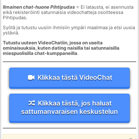
Ilmainen chat-huone Pihtipudas
⭐ Ei latausta, ei asennusta
eikä rekisteröinti satunnaisia videochatteja osoitteessa
Pihtipudas.
Syötä ja tutustu uusiin ihmisiin ympäri maailmaa ja etsi uusia
ystäviä.
Tutustu uuteen VideoChatiin, jossa on useita
ominaisuuksia, kuten dating naisilla tai satunnaisilla
miespuolisilla chat-kumppaneilla
.
Klikkaa tästä VideoChat
Klikkaa tästä, jos haluat
sattumanvaraisen keskustelun
×