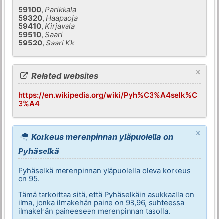
59100
,
Parikkala
59320
,
Haapaoja
59410
,
Kirjavala
59510
,
Saari
59520
,
Saari Kk
×
Related websites
https://en.wikipedia.org/wiki/Pyh%C3%A4selk%C
3%A4
×
Korkeus merenpinnan yläpuolella on
Pyhäselkä
Pyhäselkä merenpinnan yläpuolella oleva korkeus
on 95.
Tämä tarkoittaa sitä, että Pyhäselkäin asukkaalla on
ilma, jonka ilmakehän paine on 98,96, suhteessa
ilmakehän paineeseen merenpinnan tasolla.