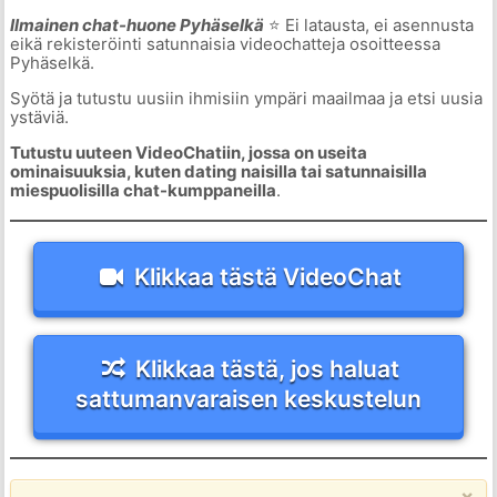
Ilmainen chat-huone Pyhäselkä
⭐ Ei latausta, ei asennusta
eikä rekisteröinti satunnaisia videochatteja osoitteessa
Pyhäselkä.
Syötä ja tutustu uusiin ihmisiin ympäri maailmaa ja etsi uusia
ystäviä.
Tutustu uuteen VideoChatiin, jossa on useita
ominaisuuksia, kuten dating naisilla tai satunnaisilla
miespuolisilla chat-kumppaneilla
.
Klikkaa tästä VideoChat
Klikkaa tästä, jos haluat
sattumanvaraisen keskustelun
×