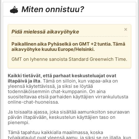
Miten onnistuu?
×
Pidä mielessä aikavyöhyke
Paikallinen aika Pyhäselkä on GMT +2 tuntia. Tämä
aikavyöhyke kuuluu Europe/Helsinki.
GMT on lyhenne sanoista Standard Greenwich Time.
Kaikki tietävät, että parhaat keskusteluajat ovat
iltapäivä ja ilta
. Tämä on silloin, kun vapaa-aika on
yleensä käytettävissä, ja siksi se löytää
todennäköisemmin chat-kumppanin. On aina
suositeltavaa etsiä parhaiden käyttäjien virrankulutusta
online-chat-huoneissa.
Ja toisaalta ajassa, joka sisältää aamunkoiton seuraavan
päivän iltapäivään, keskustelun käyttäjien taso on
pienempi.
Tämä tapahtuu kaikkialla maailmassa, koska
työaikataulut ovat yleensä aamu, ja siksi se on illalla, kun