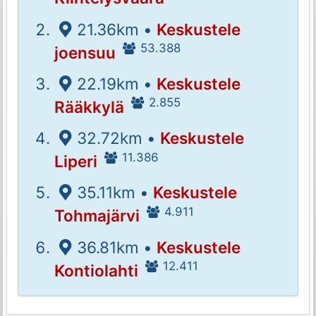
21.36km •
Keskustele
53.388
joensuu
22.19km •
Keskustele
2.855
Rääkkylä
32.72km •
Keskustele
11.386
Liperi
35.11km •
Keskustele
4.911
Tohmajärvi
36.81km •
Keskustele
12.411
Kontiolahti