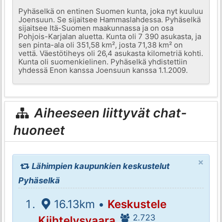
Pyhäselkä on entinen Suomen kunta, joka nyt kuuluu
Joensuun. Se sijaitsee Hammaslahdessa. Pyhäselkä
sijaitsee Itä-Suomen maakunnassa ja on osa
Pohjois-Karjalan aluetta. Kunta oli 7 390 asukasta, ja
sen pinta-ala oli 351,58 km², josta 71,38 km² on
vettä. Väestötiheys oli 26,4 asukasta kilometriä kohti.
Kunta oli suomenkielinen. Pyhäselkä yhdistettiin
yhdessä Enon kanssa Joensuun kanssa 1.1.2009.
Aiheeseen liittyvät chat-
huoneet
×
Lähimpien kaupunkien keskustelut
Pyhäselkä
16.13km •
Keskustele
2.723
Kiihtelysvaara