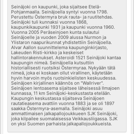
Seinäjoki on kaupunki, joka sijaitsee Etelä-
Pohjanmaalla. Seinäjoella syntyi vuonna 1798.
Perustettu Östermyra bruk rauta- ja ruutitehdas.
Seinäjoki tuli kunnaksi vuonna 1868,
kaupunkikaupunki 1931 ja kaupunki vuonna 1960.
Vuonna 2005 Peräseinjoen kunta sulautui
Seinäjoelle ja vuoden 2009 alussa Nurmon ja
Ylistaron naapurikunnat yhdistettiin Seinäjoella.
Alvar Aallon suunnittelema kaupunginkirjasto,
Lakeuden Risti-kirkko ja keskeiset
hallintorakennukset. Asteroidi 1521 Seinäjoki kantaa
kaupungin nimeä. Seinäjoella kutsuttiin
historiallisesti ruotsiksi Östermyraa. Nykyään tätä
nimeä, joka ei koskaan ollut virallinen, käytetään
hyvin harvoin myös ruotsinkielisten keskuudessa.
Seinäjoen kirjallinen käännös on "Wallriver".
Seinäjoen lentoasema sijaitsee läheisessä Ilmajoen
kunnassa, 11 km Seinäjoki-keskustasta etelään.
Kaupungin keskustassa sijaitseva Seinäjoen
rautatieasema avattiin vuonna 1883 ja se oli 1897
saakka Östermyra-asemalla. Seinäjoki asuu
ammattimaisen jalkapallojoukkueen SJK Seinäjoki,
joka kilpailee suomalaisessa Veikkausliigassa. SJK
on yksi Suomen parhaista jalkapallojoukkueista.