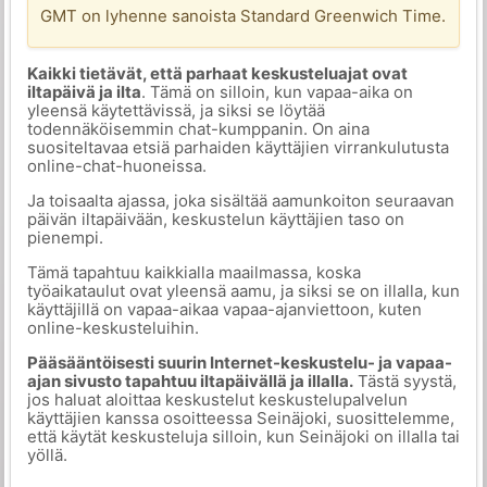
GMT on lyhenne sanoista Standard Greenwich Time.
Kaikki tietävät, että parhaat keskusteluajat ovat
iltapäivä ja ilta
. Tämä on silloin, kun vapaa-aika on
yleensä käytettävissä, ja siksi se löytää
todennäköisemmin chat-kumppanin. On aina
suositeltavaa etsiä parhaiden käyttäjien virrankulutusta
online-chat-huoneissa.
Ja toisaalta ajassa, joka sisältää aamunkoiton seuraavan
päivän iltapäivään, keskustelun käyttäjien taso on
pienempi.
Tämä tapahtuu kaikkialla maailmassa, koska
työaikataulut ovat yleensä aamu, ja siksi se on illalla, kun
käyttäjillä on vapaa-aikaa vapaa-ajanviettoon, kuten
online-keskusteluihin.
Pääsääntöisesti suurin Internet-keskustelu- ja vapaa-
ajan sivusto tapahtuu iltapäivällä ja illalla.
Tästä syystä,
jos haluat aloittaa keskustelut keskustelupalvelun
käyttäjien kanssa osoitteessa Seinäjoki, suosittelemme,
että käytät keskusteluja silloin, kun Seinäjoki on illalla tai
yöllä.