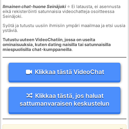
Ilmainen chat-huone Seinäjoki
⭐ Ei latausta, ei asennusta
eikä rekisteröinti satunnaisia videochatteja osoitteessa
Seinäjoki.
Syötä ja tutustu uusiin ihmisiin ympäri maailmaa ja etsi uusia
ystäviä.
Tutustu uuteen VideoChatiin, jossa on useita
ominaisuuksia, kuten dating naisilla tai satunnaisilla
miespuolisilla chat-kumppaneilla
.
Klikkaa tästä VideoChat
Klikkaa tästä, jos haluat
sattumanvaraisen keskustelun
×