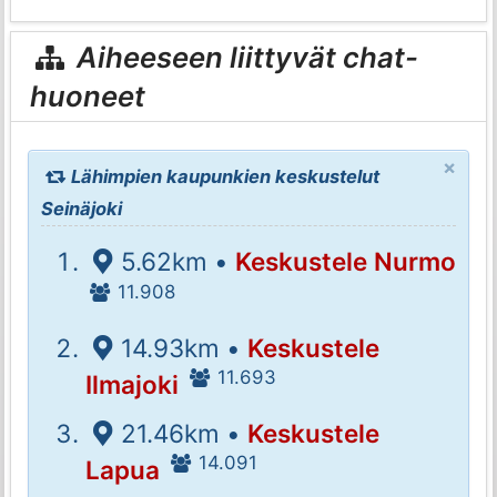
Aiheeseen liittyvät chat-
huoneet
×
Lähimpien kaupunkien keskustelut
Seinäjoki
5.62km •
Keskustele Nurmo
11.908
14.93km •
Keskustele
11.693
Ilmajoki
21.46km •
Keskustele
14.091
Lapua