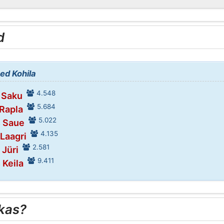
d
ed Kohila
4.548
 Saku
5.684
 Rapla
5.022
s Saue
4.135
 Laagri
2.581
 Jüri
9.411
 Keila
kas?