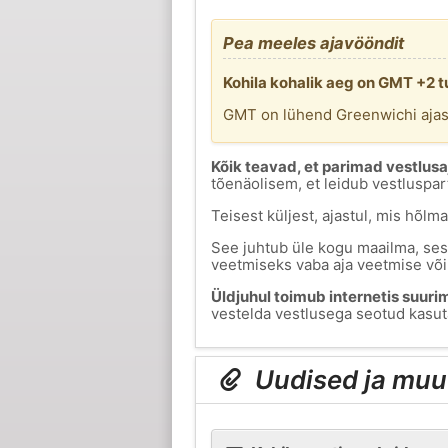
Pea meeles ajavööndit
Kohila kohalik aeg on GMT +2 t
GMT on lühend Greenwichi ajas
Kõik teavad, et parimad vestlusaj
tõenäolisem, et leidub vestluspar
Teisest küljest, ajastul, mis hõl
See juhtub üle kogu maailma, sest
veetmiseks vaba aja veetmise või
Üldjuhul toimub internetis suurim
vestelda vestlusega seotud kasutaj
Uudised ja muu