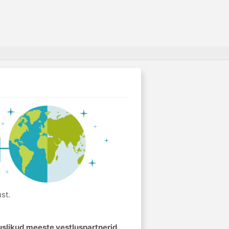
st.
uslikud meeste vestluspartnerid
.