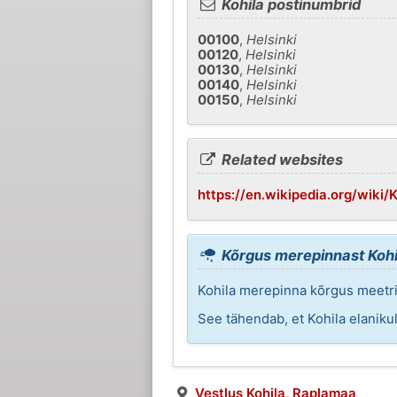
Kohila postinumbrid
00100
,
Helsinki
00120
,
Helsinki
00130
,
Helsinki
00140
,
Helsinki
00150
,
Helsinki
Related websites
https://en.wikipedia.org/wiki/K
Kõrgus merepinnast Kohi
Kohila merepinna kõrgus meetri
See tähendab, et Kohila elanik
Vestlus Kohila, Raplamaa