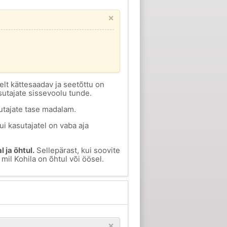
×
selt kättesaadav ja seetõttu on
sutajate sissevoolu tunde.
utajate tase madalam.
i kasutajatel on vaba aja
 ja õhtul.
Sellepärast, kui soovite
mil Kohila on õhtul või öösel.
×