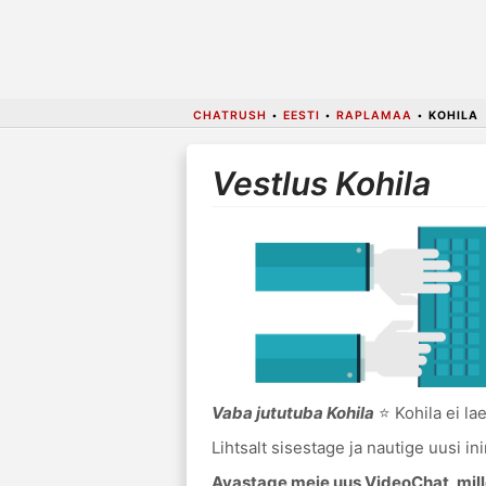
CHATRUSH
•
EESTI
•
RAPLAMAA
•
KOHILA
Vestlus Kohila
Vaba jututuba Kohila
⭐ Kohila ei lae
Lihtsalt sisestage ja nautige uusi i
Avastage meie uus VideoChat, mille