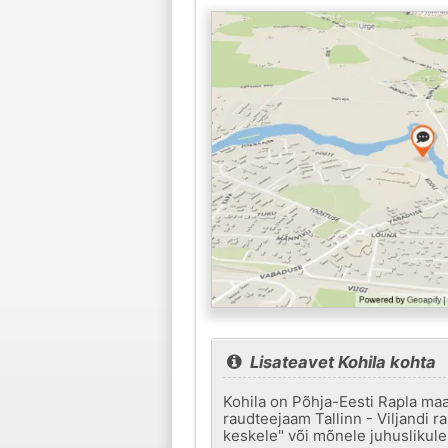
Lisateavet Kohila kohta
Kohila on Põhja-Eesti Rapla maa
raudteejaam Tallinn - Viljandi r
keskele" või mõnele juhuslikule