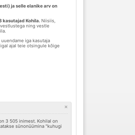
ti) ja selle elanike arv on
 kasutajad Kohila.
Niisiis,
vestlustega ning vestle
la.
a uuendame iga kasutaja
igal ajal teie otsingule kõige
×
n 3 505 inimest. Kohilal on
asutatakse sünonüümina "kuhugi