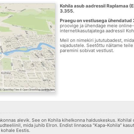
Kohila asub aadressil Raplamaa (Ees
3.355.
Praegu on vestlusega ühendatud 3
proovige ja ühendage meie online-
internetikasutajatega aadressil Kohi
Meil on nimekiri jututubadest, mid
vajadustele. Seetõttu näitame teile 
paremini sobivat vestlust.
konnas alevik. See on Kohila kihelkonna halduskeskus. Kohilal o
audteeliinil, mida juhib Elron. Endist linnaosa "Kapa-Kohila" k
 kohale Eestis.