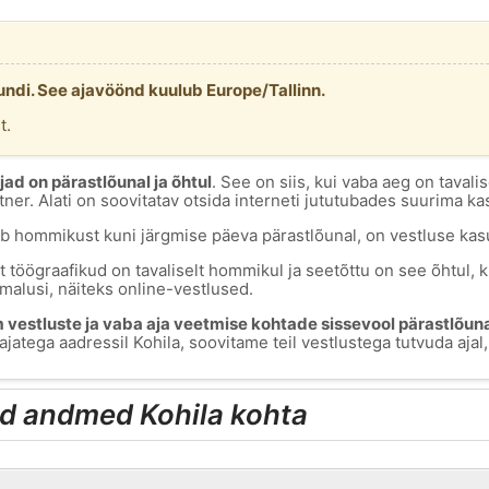
undi. See ajavöönd kuulub Europe/Tallinn.
t.
ad on pärastlõunal ja õhtul
. See on siis, kui vaba aeg on tavali
tner. Alati on soovitatav otsida interneti jututubades suurima ka
mab hommikust kuni järgmise päeva pärastlõunal, on vestluse kas
 töögraafikud on tavaliselt hommikul ja seetõttu on see õhtul, ku
malusi, näiteks online-vestlused.
 vestluste ja vaba aja veetmise kohtade sissevool pärastlõunal
atega aadressil Kohila, soovitame teil vestlustega tutvuda ajal, 
d andmed Kohila kohta