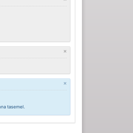
×
×
nna tasemel.