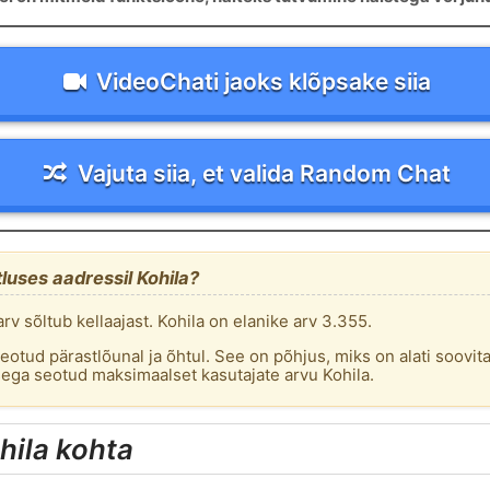
VideoChati jaoks klõpsake siia
Vajuta siia, et valida Random Chat
tluses aadressil Kohila?
rv sõltub kellaajast. Kohila on elanike arv 3.355.
eotud pärastlõunal ja õhtul. See on põhjus, miks on alati soovit
usega seotud maksimaalset kasutajate arvu Kohila.
hila kohta