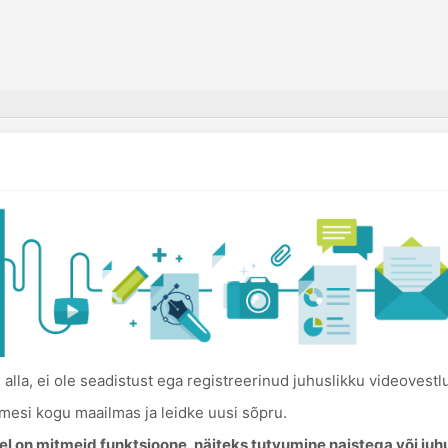
 alla, ei ole seadistust ega registreerinud juhuslikku videovestlu
nimesi kogu maailmas ja leidke uusi sõpru.
l on mitmeid funktsioone, näiteks tutvumine naistega või juh