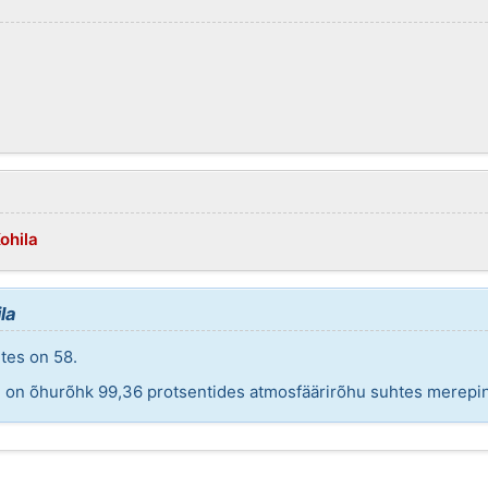
ohila
la
tes on 58.
ul on õhurõhk 99,36 protsentides atmosfäärirõhu suhtes merepi