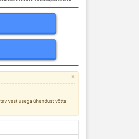
×
atav vestlusega ühendust võtta