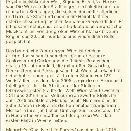
Psychoanalytiker der Welt, Sigmund Freud, zu Hause
war. Die Wurzeln der Stadt liegen in frühkeltischen und
römischen Siedlungen, die sich in eine mittelalterliche
und barocke Stadt und dann in die Hauptstadt der
österreichisch-ungarischen Monarchie verwandelten. Es
ist bekannt dafür, dass es als bedeutendes europäisches
Musikzentrum von der großen Wiener Klassik bis zum
Beginn des 20. Jahrhunderts eine wesentliche Rolle
gespielt hat.
Das historische Zentrum von Wien ist reich an
architektonischen Ensembles, darunter barocke
Schlösser und Gärten und die Ringstraße aus dem
späten 19. Jahrhundert, die mit großen Gebäuden,
Denkmälern und Parks gesäumt ist. Wien ist bekannt für
seine hohe Lebensqualität. In einer Studie von 127
Weltstädten aus dem Jahr 2005 rangierte die Economist
Intelligence Unit die Stadt an erster Stelle der
lebenswertesten Städte der Welt. Wien stand zwischen
2011 und 2015 hinter Melbourne an zweiter Stelle. Im
Jahr 2018 ersetzte es Melbourne als Nummer eins. In
zehn Jahren in Folge hat die Personalberatungsfirma
Mercer in ihrer jährlichen Umfrage zur "Lebensqualität"
in Hunderten von Städten auf der ganzen Welt den
ersten Platz in Wien erhalten.
Monocle's "Quality of Life Survey" aus dem Jahr 2015