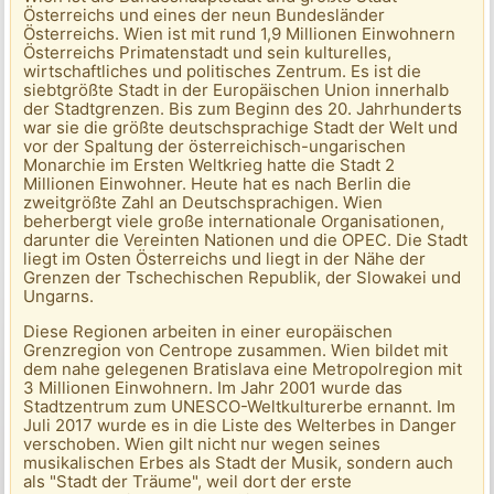
Österreichs und eines der neun Bundesländer
Österreichs. Wien ist mit rund 1,9 Millionen Einwohnern
Österreichs Primatenstadt und sein kulturelles,
wirtschaftliches und politisches Zentrum. Es ist die
siebtgrößte Stadt in der Europäischen Union innerhalb
der Stadtgrenzen. Bis zum Beginn des 20. Jahrhunderts
war sie die größte deutschsprachige Stadt der Welt und
vor der Spaltung der österreichisch-ungarischen
Monarchie im Ersten Weltkrieg hatte die Stadt 2
Millionen Einwohner. Heute hat es nach Berlin die
zweitgrößte Zahl an Deutschsprachigen. Wien
beherbergt viele große internationale Organisationen,
darunter die Vereinten Nationen und die OPEC. Die Stadt
liegt im Osten Österreichs und liegt in der Nähe der
Grenzen der Tschechischen Republik, der Slowakei und
Ungarns.
Diese Regionen arbeiten in einer europäischen
Grenzregion von Centrope zusammen. Wien bildet mit
dem nahe gelegenen Bratislava eine Metropolregion mit
3 Millionen Einwohnern. Im Jahr 2001 wurde das
Stadtzentrum zum UNESCO-Weltkulturerbe ernannt. Im
Juli 2017 wurde es in die Liste des Welterbes in Danger
verschoben. Wien gilt nicht nur wegen seines
musikalischen Erbes als Stadt der Musik, sondern auch
als "Stadt der Träume", weil dort der erste