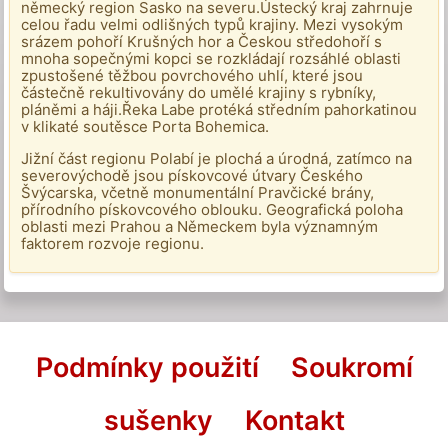
německý region Sasko na severu.Ústecký kraj zahrnuje
celou řadu velmi odlišných typů krajiny. Mezi vysokým
srázem pohoří Krušných hor a Českou středohoří s
mnoha sopečnými kopci se rozkládají rozsáhlé oblasti
zpustošené těžbou povrchového uhlí, které jsou
částečně rekultivovány do umělé krajiny s rybníky,
pláněmi a háji.Řeka Labe protéká středním pahorkatinou
v klikaté soutěsce Porta Bohemica.
Jižní část regionu Polabí je plochá a úrodná, zatímco na
severovýchodě jsou pískovcové útvary Českého
Švýcarska, včetně monumentální Pravčické brány,
přírodního pískovcového oblouku. Geografická poloha
oblasti mezi Prahou a Německem byla významným
faktorem rozvoje regionu.
Podmínky použití
Soukromí
sušenky
Kontakt