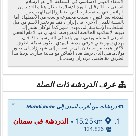
الاعتقاد الديني الأساسي في المنطقة الآن هو الإسلام
الشيعي ، ولكن قبل الثورة الإسلامية ، كان هناك العديد من
البهائيين في سانجسار ، الذين اضطروا إلى الهجرة من
المدينة بعد الثورة ، بسبب مجموعة واسعة من الاضطهاد. أما
بالنسبة للمدن الأخرى في إيران ، فقد تم تغيير الاسم من قبل
السلطات الإسلامية إلى مهدي شهر كما لو كان يشير إلى
هويته الإسلامية الخالصة المفروضة. المهدي هو الإمام الخفي
الشيعي المسلم ويعني شهر بلدة في الفارسية ، لذا فإن
مهدي شهر يعني حرفي مدينة المهدي. تتكون شبكة الطرق
الأكثر أهمية من سمنان إلى سانغسار إلى شهيرزاد إلى محور
فولادماهيل الذي يربط هذه الأماكن مع مدينة ساري. يربط هذا
الطريق مقاطعتي مزندران وسيمانان.
غرف الدردشة ذات الصلة
×
دردشات من أقرب المدن إلى Mahdishahr
15.25km •
الدردشة في سمنان
124.826