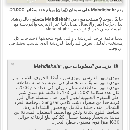
يقع Mahdishahr على سمنان (إيران) ويبلغ عدد سكانها 21.000.
حاليًا ، يوجد 9 مستخدمون من Mahdishahr متصلون بالدردشة.
لذا ، جرِّب الأمر والاتصال بمحادثاتنا عبر الإنترنت والدردشة مع
المستخدمين عبر الإنترنت من Mahdishahr.
لدينا قائمة غرف الدردشة ، والتي نقوم بتحديثها لاحتياجات كل
مستخدم. لذلك ، نعرض لك رابط الدردشة الذي يناسب بحثك في
أي وقت.
×
مزيد من المعلومات حول Mahdishahr
مهدي شهر الفارسي: مهدی‌شهر ، أيضًا بالحروف اللاتينية مثل
مهدي شهر. سابقًا ، سانج سار هي مدينة وعاصمة مقاطعة
مهدي شهر ، مقاطعة سمنان ، إيران. في تعداد عام 2006 ،
كان عدد سكانها 2081 ، في 5،473 عائلة. تقع مهدي شهر
على السفوح الجنوبية لجبال البرز. هنا ، سلسلة جبال البرز
قريبة جداً من صحراء دشت كافير. Sangsar ، وخاصة الجزء
الشمالي منه ، جبلية بالكامل مع فصول الشتاء الباردة ،
تساقط الثلوج بكثافة ولكن مع الصيف المعتدل. المسافة بين
مدينة سانجسار ومدينة سمنان 20 كم. يبلغ ارتفاعه حوالي
1630 مترًا فوق مستوى سطح البحر ..