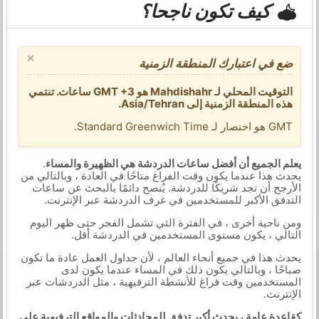
كيف تكون ناجحا؟
×
ضع في اعتبارك المنطقة الزمنية
التوقيت المحلي لـ Mahdishahr هو GMT +3 ساعات. تنتمي
هذه المنطقة الزمنية إلى Asia/Tehran.
GMT هو اختصار لـ Standard Greenwich Time.
يعلم الجميع أن أفضل ساعات الدردشة هي الظهيرة والمساء
.
يحدث هذا عندما يكون وقت الفراغ متاحًا في العادة ، وبالتالي من
الأرجح أن تجد شريكًا للدردشة. يُنصح دائمًا بالبحث عن ساعات
التدفق الأكبر للمستخدمين في غرف الدردشة عبر الإنترنت.
ومن ناحية أخرى ، في الفترة التي تشمل الفجر حتى ظهر اليوم
التالي ، يكون مستوى المستخدمين في الدردشة أقل.
يحدث هذا في جميع أنحاء العالم ، لأن جداول العمل عادة ما تكون
صباحًا ، وبالتالي يكون ذلك في المساء عندما يكون لدى
المستخدمين وقت فراغ للأنشطة الترفيهية ، مثل الدردشات عبر
الإنترنت.
كقاعدة عامة ، يحدث أكبر تدفق للمحادثات والمواقع الترفيهية على