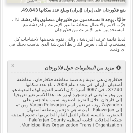
يقع فلاورجان على إيران (إيران) ويبلغ عدد سكانها 49.843.
حاليًا ، يوجد 5 مستخدمون من فلاورجان متصلون بالدردشة.
لذا ،
جرِّب الأمر والاتصال بمحادثاتنا عبر الإنترنت والدردشة مع
المستخدمين عبر الإنترنت من فلاورجان.
لدينا قائمة غرف الدردشة ، والتي نقوم بتحديثها لاحتياجات كل
مستخدم. لذلك ، نعرض لك رابط الدردشة الذي يناسب بحثك في
أي وقت.
×
مزيد من المعلومات حول فلاورجان
فلافارجان هي مدينة وعاصمة مقاطعة فلافارجان ، مقاطعة
أصفهان ، إيران. في تعداد عام 2006 ، بلغ عدد سكانها
37740 ، في 9097 أسرة. كان الاسم القديم لهذه المدينة هو
برز وهو ما يعني فرع شجرة أو زراعة. هذا الاسم تغير تدريجيا
إلى فارجان. خلال الفترة الصفوية بسبب بناء جسر على
Zayandeh رود ، تم تغيير اسم Varjan Polavarjan ومن ثم
إلى Falavarjan. المدينة هي جزء من منطقة أصفهان
الحضرية. بالنسبة لنظام النقل العام الخاص بها ، تخدم المدينة
شبكة الحافلات التابعة لمنظمة Falafarjan County
Municipalities Organization Transit Organization.