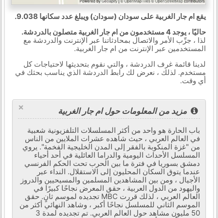
يقع ام جار الغربية على سودان (سودان) ويبلغ عدد سكانها 9.038.
حاليًا ، يوجد 4 مستخدمون من ام جار الغربية متصلون بالدردشة.
لذا ، جرِّب الأمر والاتصال بمحادثاتنا عبر الإنترنت والدردشة مع
المستخدمين عبر الإنترنت من ام جار الغربية.
لدينا قائمة غرف الدردشة ، والتي نقوم بتحديثها لاحتياجات كل
مستخدم. لذلك ، نعرض لك رابط الدردشة الذي يناسب بحثك في
أي وقت.
×
مزيد من المعلومات حول ام جار الغربية
باب الحارة هو واحد من أكثر المسلسلات التلفزيونية شعبية
في العالم العربي ، حيث شاهده عشرات الملايين من الناس
من "غزة المنكوبة بالفقر إلى المدن الخليجية الفخمة". يروي
المسلسل الأحداث اليومية والدراما العائلية في أحد أحياء
دمشق بسوريا في فترة ما بين الحرب تحت الحكم الفرنسي
عندما يتوق السكان المحليون إلى الاستقلال. النداء عبر
الأجيال ، ومن بين المشاهدين المسلمين والمسيحيين والدروز
واليهود من الدول العربية ، حقق المعرض نجاحًا كبيرًا في
العالم العربي ، لذلك قررت MBC تجديده لموسم ثانٍ. حقق
الموسم الثاني للمسلسل نجاحًا أكبر ، وشاهد النهائي أكثر من
50 مليون مشاهد حول العالم العربي. تم تجديده لمدة 3