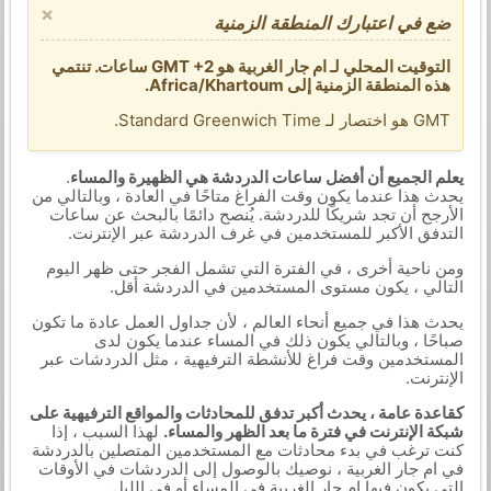
×
ضع في اعتبارك المنطقة الزمنية
التوقيت المحلي لـ ام جار الغربية هو GMT +2 ساعات. تنتمي
هذه المنطقة الزمنية إلى Africa/Khartoum.
GMT هو اختصار لـ Standard Greenwich Time.
يعلم الجميع أن أفضل ساعات الدردشة هي الظهيرة والمساء
.
يحدث هذا عندما يكون وقت الفراغ متاحًا في العادة ، وبالتالي من
الأرجح أن تجد شريكًا للدردشة. يُنصح دائمًا بالبحث عن ساعات
التدفق الأكبر للمستخدمين في غرف الدردشة عبر الإنترنت.
ومن ناحية أخرى ، في الفترة التي تشمل الفجر حتى ظهر اليوم
التالي ، يكون مستوى المستخدمين في الدردشة أقل.
يحدث هذا في جميع أنحاء العالم ، لأن جداول العمل عادة ما تكون
صباحًا ، وبالتالي يكون ذلك في المساء عندما يكون لدى
المستخدمين وقت فراغ للأنشطة الترفيهية ، مثل الدردشات عبر
الإنترنت.
كقاعدة عامة ، يحدث أكبر تدفق للمحادثات والمواقع الترفيهية على
شبكة الإنترنت في فترة ما بعد الظهر والمساء.
لهذا السبب ، إذا
كنت ترغب في بدء محادثات مع المستخدمين المتصلين بالدردشة
في ام جار الغربية ، نوصيك بالوصول إلى الدردشات في الأوقات
التي يكون فيها ام جار الغربية في المساء أو في الليل.