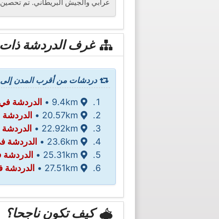
عرابي والجيش البريطاني. تم تحصين 
غرف الدردشة ذات 
دردشات من أقرب المدن إلى في
9.4km •
الدردشة في 
20.57km •
الدردشة 
22.92km •
الدردشة ف
23.6km •
الدردشة في
25.31km •
الدردشة في ays
27.51km •
الدردشة ف
كيف تكون ناجحا؟