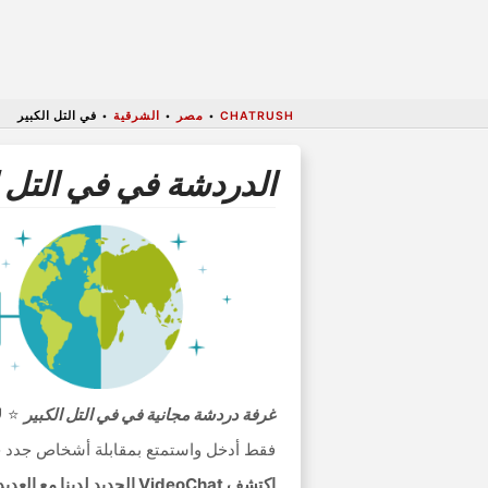
CHATRUSH
•
مصر
•
الشرقية
•
في التل الكبير
الدردشة في في التل ا
غرفة دردشة مجانية في في التل الكبير
⭐ لا
فقط أدخل واستمتع بمقابلة أشخاص جدد ح
اكتشف VideoChat الجديد لدينا مع العديد من الميزات مثل التعارف مع الإناث أو شركاء الدردشة الذكور العشوائية