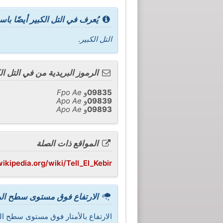
يُعرف في التل الكبير أيضًا باس
التل الكبير
.
الرموز البريدية من في التل ال
09835
و
Fpo Ae
09839
و
Apo Ae
09893
و
Apo Ae
المواقع ذات الصلة
wikipedia.org/wiki/Tell_El_Kebir
الارتفاع فوق مستوى سطح البح
الارتفاع بالأمتار فوق مستوى سطح البح