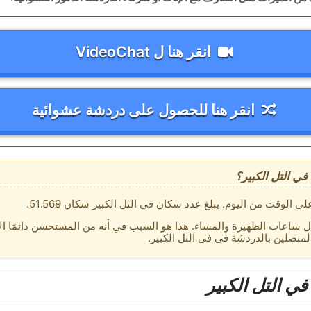
انقر هنا ل VideoChat
انقر هنا للحصول على دردشة عشوائية
ي التل الكبير؟
لوقت من اليوم. يبلغ عدد سكان في التل الكبير سكان 51.569.
 ساعات الظهيرة والمساء. هذا هو السبب في أنه من المستحسن دائمًا الا
لمتصلين بالدردشة في في التل الكبير.
 التل الكبير