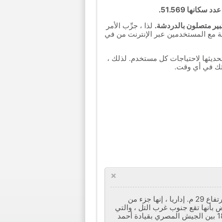
كانها 51.569.
لذا ، جرِّب الأمر
دشة مع المستخدمين عبر الإنترنت من في
تحديثها لاحتياجات كل مستخدم. لذلك ،
ثك في أي وقت.
×
تقع تل الكبير على بعد 110 كم شمال شرق القاهرة و 75 كم جنوب بورسعيد على حافة الصحراء المصرية على ارتفاع 29 م. إداريا ، إنها جزء من
ة ، تم تعريف مدينة On المذكورة في سفر التكوين 41:45 من قبل البعض بأنها تقع جنوب غرب التل ، والتي
وفقا للأسطورة المصرية كانت أول مكان يزرع فيه القطن. يشتهر الموقع بمعركة تل الكبير التي اندلعت عام 1882 بين الجيش المصري بقيادة أحمد