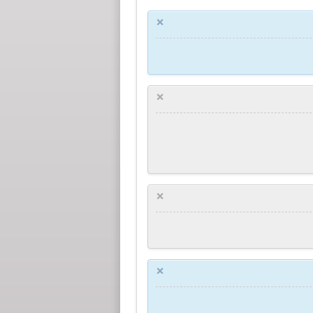
×
×
×
×