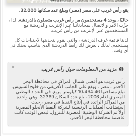
يقع رأس غريب على مصر (مصر) ويبلغ عدد سكانها 32.000.
حاليًا ، يوجد 4 مستخدمون من رأس غريب متصلون بالدردشة.
لذا ،
جرِّب الأمر والاتصال بمحادثاتنا عبر الإنترنت والدردشة مع
المستخدمين عبر الإنترنت من رأس غريب.
لدينا قائمة غرف الدردشة ، والتي نقوم بتحديثها لاحتياجات كل
مستخدم. لذلك ، نعرض لك رابط الدردشة الذي يناسب بحثك في
أي وقت.
×
مزيد من المعلومات حول رأس غريب
رأس غريب هو أقصى شمال المراكز في محافظة البحر
الأحمر ، مصر ، ويقع على الجانب الأفريقي من خليج السويس.
تبلغ مساحتها 10،464.46 كيلومتر مربع. في التعداد الوطني
المصري لعام 2006 ، بلغ عدد السكان 32369. وهي واحدة
من المراكز الرائدة في إنتاج النفط في مصر ، حيث
استضافت العمليات الرئيسية لشركة النفط الأنجلو المصرية
أولاً ثم الشركة الوطنية المصرية للبترول. لبعض الوقت كانت
عاصمة محافظة البحر الأحمر.