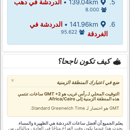
139.04km •
الدردشة في دهب
8.000
141.96km •
الدردشة في
95.622
الغردقة
كيف تكون ناجحا؟
×
ضع في اعتبارك المنطقة الزمنية
التوقيت المحلي لـ رأس غريب هو GMT +2 ساعات. تنتمي
هذه المنطقة الزمنية إلى Africa/Cairo.
GMT هو اختصار لـ Standard Greenwich Time.
يعلم الجميع أن أفضل ساعات الدردشة هي الظهيرة والمساء
.
يحدث هذا عندما يكون وقت الفراغ متاحًا في العادة ، وبالتالي من