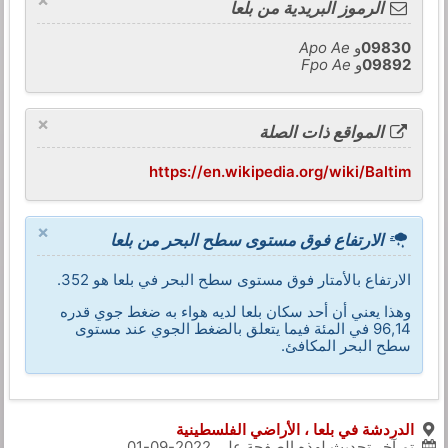
الرموز البريدية من بلعا
09830
و
Apo Ae
09892
و
Fpo Ae
×
المواقع ذات الصلة
https://en.wikipedia.org/wiki/Baltim
×
الارتفاع فوق مستوى سطح البحر من بلعا
الارتفاع بالأمتار فوق مستوى سطح البحر في بلعا هو 352.
وهذا يعني أن أحد سكان بلعا لديه هواء به ضغط جوي قدره
96,14 في المئة فيما يتعلق بالضغط الجوي عند مستوى
سطح البحر المكافئ.
الدردشة في بلعا ، الأراضي الفلسطينية
تم آخر تحديث لهذه الصفحة على
2022-09-01
.