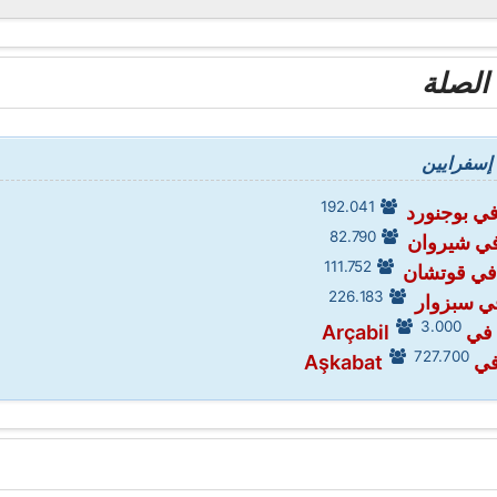
الصلة
إسفرايين
192.041
ي بوجنورد
82.790
في شيروان
111.752
في قوتشان
226.183
ي سبزوار
3.000
Arçabi
727.700
Aşka