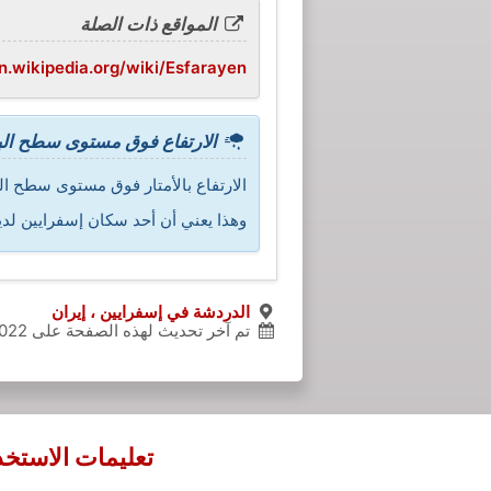
المواقع ذات الصلة
en.wikipedia.org/wiki/Esfarayen
الارتفاع فوق مستوى سطح الب
الارتفاع بالأمتار فوق مستوى سطح البحر
وهذا يعني أن أحد سكان إسفرايين لديه هواء به ضغط جوي قدره 86,27 في المئة 
الدردشة في إسفرايين ، إيران
تم آخر تحديث لهذه الصفحة على
22-09-01
تعليمات الاستخد