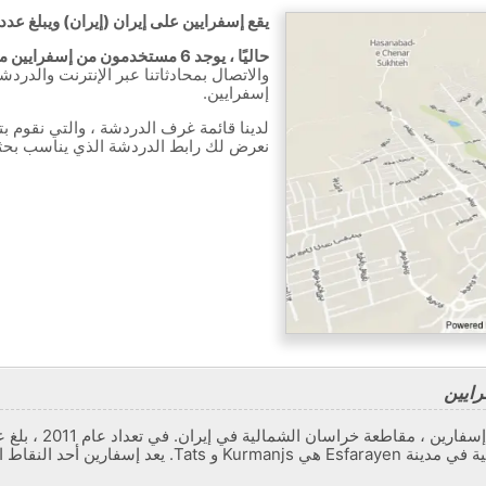
يقع إسفرايين على إيران (إيران) ويبلغ عدد سكانه
حاليًا ، يوجد 6 مستخدمون من إسفرايين متصلون بالدردشة.
والاتصال بمحادثاتنا عبر الإنترنت والدرد
إسفرايين.
لدينا قائمة غرف الدردشة ، والتي نقوم ب
نعرض لك رابط الدردشة الذي يناسب بح
ايين
17334 عائلة. أكبر المجموعات العرقية في مدينة Esfarayen هي js