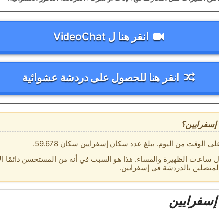
انقر هنا ل VideoChat
انقر هنا للحصول على دردشة عشوائية
إسفرايين؟
لوقت من اليوم. يبلغ عدد سكان إسفرايين سكان 59.678.
 ساعات الظهيرة والمساء. هذا هو السبب في أنه من المستحسن دائمًا الا
لمتصلين بالدردشة في إسفرايين.
إسفرايين