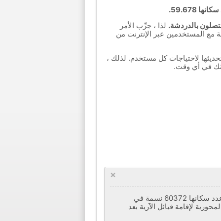
ا 59.678.
لذا ، جرِّب الأمر
شة مع المستخدمين عبر الإنترنت من
تحديثها لاحتياجات كل مستخدم. لذلك ،
ثك في أي وقت.
×
إسفارين هي مدينة وعاصمة مقاطعة إسفارين ، مقاطعة خراسان الشمالية في إيران. في تعداد عام 2011 ، بلغ عدد سكانها 60372 نسمة في
Kurman و Tats. يعد إسفارين أحد النقاط المحورية لإقامة قبائل الآرية بعد