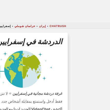
CHATRUSH
•
إيران
•
خراسان شوملي
•
إسفرايين
الدردشة في إسفرايين
غرفة دردشة مجانية في إسفرايين
⭐ لا تنز
فقط أدخل واستمتع بمقابلة أشخاص جدد ح
اكتشف VideoChat الجديد لدينا مع العديد من الميزات مثل التعارف مع الإناث أو شركاء الدردشة الذكور العشوائية