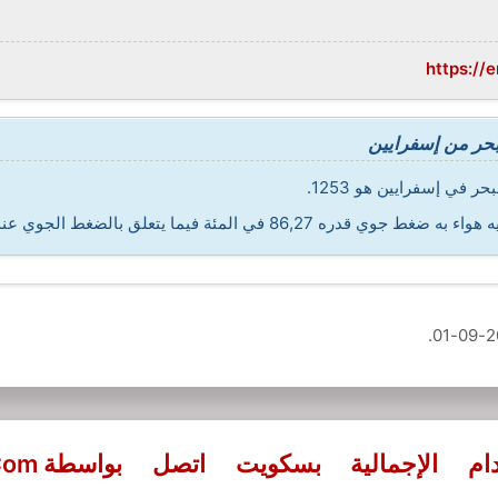
https://
حر من إسفرايين
 في إسفرايين هو 1253.
فيما يتعلق بالضغط الجوي عند مستوى سطح البحر المكافئ.
.
20
ام
الإجمالية
بسكويت
اتصل
بواسطة QuieroChat.Com