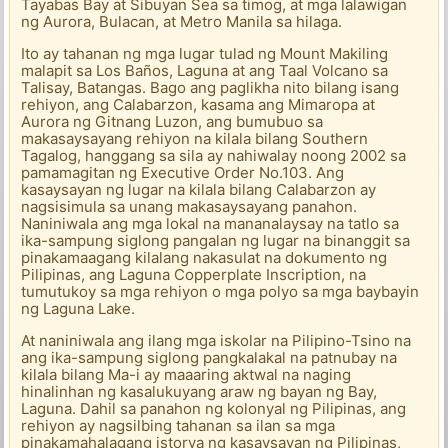
Tayabas Bay at Sibuyan Sea sa timog, at mga lalawigan
ng Aurora, Bulacan, at Metro Manila sa hilaga.
Ito ay tahanan ng mga lugar tulad ng Mount Makiling
malapit sa Los Baños, Laguna at ang Taal Volcano sa
Talisay, Batangas. Bago ang paglikha nito bilang isang
rehiyon, ang Calabarzon, kasama ang Mimaropa at
Aurora ng Gitnang Luzon, ang bumubuo sa
makasaysayang rehiyon na kilala bilang Southern
Tagalog, hanggang sa sila ay nahiwalay noong 2002 sa
pamamagitan ng Executive Order No.103. Ang
kasaysayan ng lugar na kilala bilang Calabarzon ay
nagsisimula sa unang makasaysayang panahon.
Naniniwala ang mga lokal na mananalaysay na tatlo sa
ika-sampung siglong pangalan ng lugar na binanggit sa
pinakamaagang kilalang nakasulat na dokumento ng
Pilipinas, ang Laguna Copperplate Inscription, na
tumutukoy sa mga rehiyon o mga polyo sa mga baybayin
ng Laguna Lake.
At naniniwala ang ilang mga iskolar na Pilipino-Tsino na
ang ika-sampung siglong pangkalakal na patnubay na
kilala bilang Ma-i ay maaaring aktwal na naging
hinalinhan ng kasalukuyang araw ng bayan ng Bay,
Laguna. Dahil sa panahon ng kolonyal ng Pilipinas, ang
rehiyon ay nagsilbing tahanan sa ilan sa mga
pinakamahalagang istorya ng kasaysayan ng Pilipinas,