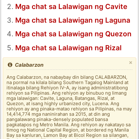
Mga chat sa Lalawigan ng Cavite
Mga chat sa Lalawigan ng Laguna
Mga chat sa Lalawigan ng Quezon
Mga chat sa Lalawigan ng Rizal
×
Calabarzon
Ang Calabarzon, na nabaybay din bilang CALABARZON,
na pormal na kilala bilang Southern Tagalog Mainland at
itinalaga bilang Rehiyon IV-A, ay isang administratibong
rehiyon sa Pilipinas. Ang rehiyon ay binubuo ng limang
mga lalawigan: Cavite, Laguna, Batangas, Rizal, at
Quezon, at isang highly urbanized city, Lucena. Ang
rehiyon ay ang pinaka-matao rehiyon sa Pilipinas, na may
14,414,774 mga naninirahan sa 2015, at din ang
pangalawang pinaka-densely populated bansa
pagkatapos ng Metro Manila. Ang rehiyon ay nakatayo sa
timog ng National Capital Region, at bordered ng Manila
Bay sa kanluran, Lamon Bay at Bicol Region sa silangan,