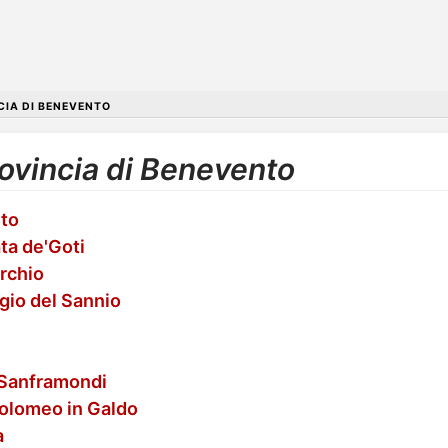
CIA DI BENEVENTO
rovincia di Benevento
nto
ta de'Goti
rchio
rgio del Sannio
a Sanframondi
tolomeo in Galdo
a