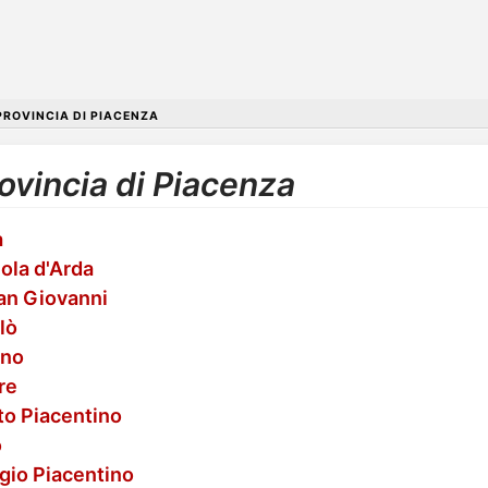
PROVINCIA DI PIACENZA
rovincia di Piacenza
a
uola d'Arda
San Giovanni
lò
ano
re
to Piacentino
o
rgio Piacentino