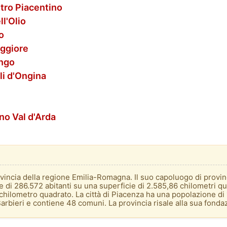
etro Piacentino
ll'Olio
o
aggiore
engo
li d'Ongina
no Val d'Arda
vincia della regione Emilia-Romagna. Il suo capoluogo di provinci
e di 286.572 abitanti su una superficie di 2.585,86 chilometri q
 chilometro quadrato. La città di Piacenza ha una popolazione di 
Barbieri e contiene 48 comuni. La provincia risale alla sua fond