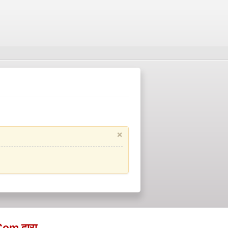
×
m द्वारा