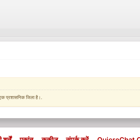
का एक प्रशासनिक जिला है।.
र्तें
एकांत
कुकीज़
संपर्क करें
QuieroChat.Co