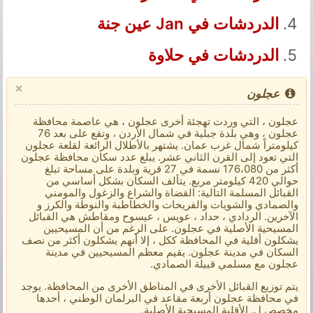
الدردشات في Jan عين جنة
الدردشات في حلاوة
×
عجلون
عجلون ، التي وردت تهجئة أخرى عجلون ، هي عاصمة محافظة
عجلون ، وهي بلدة جبلية في شمال الأردن ، وتقع على بعد 76
كيلومتراً شمال غرب عمان. يشتهر بالأطلال الرائعة لقلعة عجلون
التي تعود إلى القرن الثاني عشر. يبلغ عدد سكان محافظة عجلون
أكثر من 176،080 نسمة في 27 قرية وبلدة على مساحة تبلغ
حوالي 420 كيلومتر مربع. يتألف السكان بشكل أساسي من
القبائل المسلمة التالية: القضاة والشراع والزغول والمومني
والصمادي والشويات والفريحات والخطاطبة والنوطة والكرز و
الآخرين. الردادي ، حداد ، عويس ، عيسوح ومقاطش هي القبائل
المسيحية الأصلية في عجلون. على الرغم من أن المسيحيين
يشكلون أقلية في المحافظة ككل ، إلا أنهم يشكلون أكثر من نصف
السكان في مدينة عجلون. يقيم معظم المسيحيين في مدينة
عجلون مع مسلمي قبيلة الصمادي.
يتم توزيع القبائل الأخرى في المناطق الأخرى من المحافظة. يوجد
في محافظة عجلون أربعة مقاعد في البرلمان الوطني ، أحدها
مخصص ل. الأقلية المسيحية الأصلية.