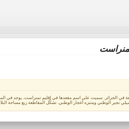
منراست
ة في الجزائر. سميت على اسم مقعدها في إقليم تمنراست. يوجد في المقا
ر الوطني ومتنزه أغجار الوطني. تشكّل المقاطعة ربع مساحة البلاد تقريبًا بمساحة 200